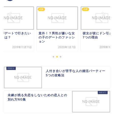
恋愛
恋愛
性がデートで行きたい
意外！？男性が嫌いな女
彼女が彼にドン引き
所とは？
の子のデートのファッシ
7つの理由
ョン
2019年11月11日
2020年1月7日
2019年10
人付き合いが苦手な人の婚活パーティー
5つの攻略法
未練が残る失恋をしないための恋人との
別れ方NG集