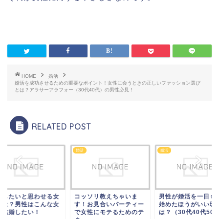
HOME
婚活
婚活を成功させるための重要なポイント！女性に会うときの正しいファッション選び
とは？アラサーアラフォー（30代40代）の男性必見！
RELATED POST
婚活
婚活
婚したいと思わせる女
コッソリ教えちゃいま
男性が婚活を一日も
とは？男性はこんな女
す！お見合いパーティー
始めたほうがいい理
と結婚したい！
で女性にモテるためのテ
は？（30代40代50..